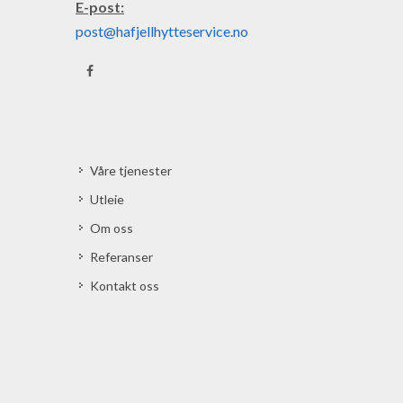
E-post:
post@hafjellhytteservice.no
Våre tjenester
Utleie
Om oss
Referanser
Kontakt oss